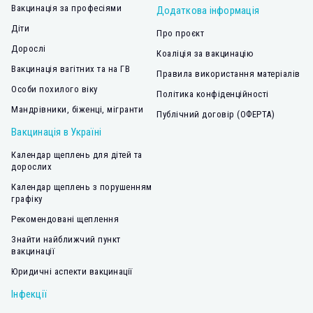
Вакцинація за професіями
Додаткова інформація
Діти
Про проєкт
Дорослі
Коаліція за вакцинацію
Вакцинація вагітних та на ГВ
Правила використання матеріалів
Особи похилого віку
Політика конфіденційності
Мандрівники, біженці, мігранти
Публічний договір (ОФЕРТА)
Вакцинація в Україні
Календар щеплень для дітей та
дорослих
Календар щеплень з порушенням
графіку
Рекомендовані щеплення
Знайти найближчий пункт
вакцинації
Юридичні аспекти вакцинації
Інфекції