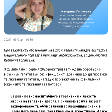
2025 | 06 Сер | 10:30
Про важливість обстеження на вірусні гепатити нагадує експертка
Національного порталу з імунізації, інфекціоністка, епідеміологиня
Катерина Голінська.
З 28 липня по 1 серпня 2025 року тривав тиждень боротьби з
вірусними гепатитами. Як інфекціоніст, дотичний до діагностики
та лікування гепатитів, нагадую про важливість їх виявлення
(скринінгу) та лікування (за потреби).
За роки повномасштабного вторгнення кількість
хворих на гепатити зросла. Причиною тому є як ріст
захворюваності, обумовлений збільшенням ризиків
щодо його передачі, так і кращою діагностикою. Адже