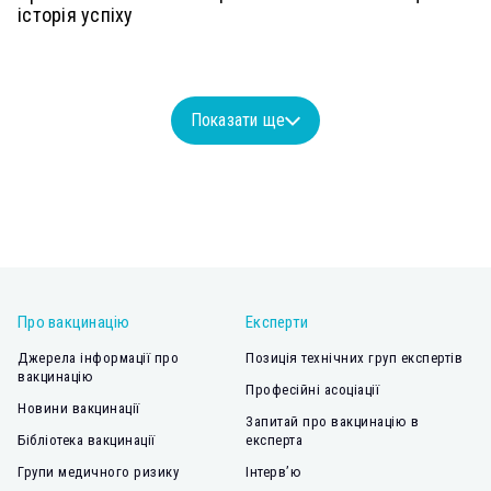
історія успіху
Показати ще
Про вакцинацію
Експерти
Джерела інформації про
Позиція технічних груп експертів
вакцинацію
Професійні асоціації
Новини вакцинації
Запитай про вакцинацію в
Бібліотека вакцинації
експерта
Групи медичного ризику
Інтерв’ю