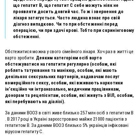
що гепатит В, що гепатит С себе можуть ніяк не
проявляти досить довгий час. То ж і звернення до
лікаря затягується. Часто людина взнає про свій
діагноз випадково. Чи то при обстеженні перед
операцією, чи при здачі крові. Тобто при скринінговому
обстеженні.
Обстежитися можна у свого сімейного лікаря. Хоч раз в житті це
варто зробити.
Деяким категоріям осіб варто
обстежуватися на гепатити регулярно (особам, які
роблять татуювання та манікюр, особам, які мають
декількох сексуальних партнерів, надавачам послуг
комерційного сексу, особам, які вживають наркотики
ін’єкційно чи інтраназально, медичним працівникам,
донорам та рецепієнтам, особам, які живуть з ВІЛ, особам,
які перебувають на діалізі).
За даними ВООЗ в світі живе близько 257 млн осіб з гепатитом В
. В 2017 році в Україні зарєєстровано майже 21000 пацієнтів з
гепатитом В. За даними ВООЗ близько 5% українців інфіковані
вірусом гепатиту С.