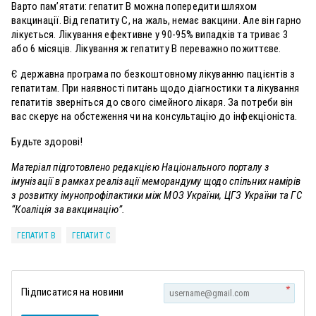
Варто пам’ятати: гепатит В можна попередити шляхом
вакцинації. Від гепатиту С, на жаль, немає вакцини. Але він гарно
лікується. Лікування ефективне у 90-95% випадків та триває 3
або 6 місяців. Лікування ж гепатиту В переважно пожиттєве.
Є державна програма по безкоштовному лікуванню пацієнтів з
гепатитам. При наявності питань щодо діагностики та лікування
гепатитів зверніться до свого сімейного лікаря. За потреби він
вас скерує на обстеження чи на консультацію до інфекціоніста.
Будьте здорові!
Матеріал підготовлено редакцією Національного порталу з
імунізації в рамках реалізації меморандуму щодо спільних намірів
з розвитку імунопрофілактики між МОЗ України, ЦГЗ України та ГС
“Коаліція за вакцинацію”.
ГЕПАТИТ В
ГЕПАТИТ С
*
Підписатися на новини