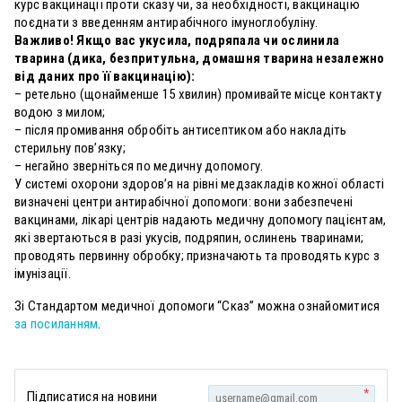
курс вакцинації проти сказу чи, за необхідності, вакцинацію
поєднати з введенням антирабічного імуноглобуліну.
Важливо! Якщо вас укусила, подряпала чи ослинила
тварина (дика, безпритульна, домашня тварина незалежно
від даних про її вакцинацію):
– ретельно (щонайменше 15 хвилин) промивайте місце контакту
водою з милом;
– після промивання обробіть антисептиком або накладіть
стерильну пов’язку;
– негайно зверніться по медичну допомогу.
У системі охорони здоров’я на рівні медзакладів кожної області
визначені центри антирабічної допомоги: вони забезпечені
вакцинами, лікарі центрів надають медичну допомогу пацієнтам,
які звертаються в разі укусів, подряпин, ослинень тваринами;
проводять первинну обробку; призначають та проводять курс з
імунізації.
Зі Стандартом медичної допомоги “Сказ” можна ознайомитися
за посиланням
.
*
Підписатися на новини