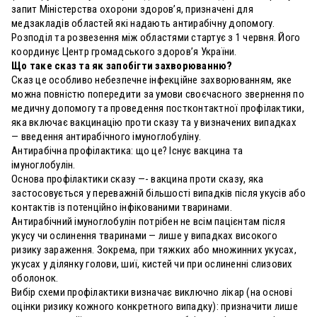
запит Міністерства охорони здоровʼя, призначені для
медзакладів областей які надають антирабічну допомогу.
Розподіл та розвезення між областями стартує з 1 червня. Його
координує Центр громадського здоров’я України.
Що таке сказ та як запобігти захворюванню?
Сказ це особливо небезпечне інфекційне захворюванням, яке
можна повністю попередити за умови своєчасного звернення по
медичну допомогу та проведення постконтактної профілактики,
яка включає вакцинацію проти сказу та у визначених випадках
— введення антирабічного імуноглобуліну.
Антирабічна профілактика: що це? Існує вакцина та
імуноглобулін.
Основа профілактики сказу —- вакцина проти сказу, яка
застосовується у переважній більшості випадків після укусів або
контактів із потенційно інфікованими тваринами.
Антирабічний імуноглобулін потрібен не всім пацієнтам після
укусу чи ослинення тваринами — лише у випадках високого
ризику зараження. Зокрема, при тяжких або множинних укусах,
укусах у ділянку голови, шиї, кистей чи при ослиненні слизових
оболонок.
Вибір схеми профілактики визначає виключно лікар (на основі
оцінки ризику кожного конкретного випадку): призначити лише