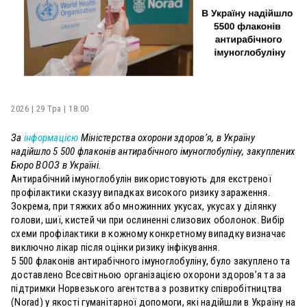
2026 | 29 Тра | 18:00
За
інформацією
Міністерства охорони здоров’я, в Україну
надійшло 5 500 флаконів антирабічного імуноглобуліну, закуплених
Бюро ВООЗ в Україні.
Антирабічний імуноглобулін використовують для екстреної
профілактики сказуу випадках високого ризику зараження.
Зокрема, при тяжких або множинних укусах, укусах у ділянку
голови, шиї, кистей чи при ослиненні слизових оболонок. Вибір
схеми профілактики в кожному конкретному випадку визначає
виключно лікар після оцінки ризику інфікування.
5 500 флаконів антирабічного імуноглобуліну, було закуплено та
доставлено Всесвітньою організацією охорони здоров’я та за
підтримки Норвезького агентства з розвитку співробітництва
(Norad) у якості гуманітарної допомоги, які надійшли в Україну на