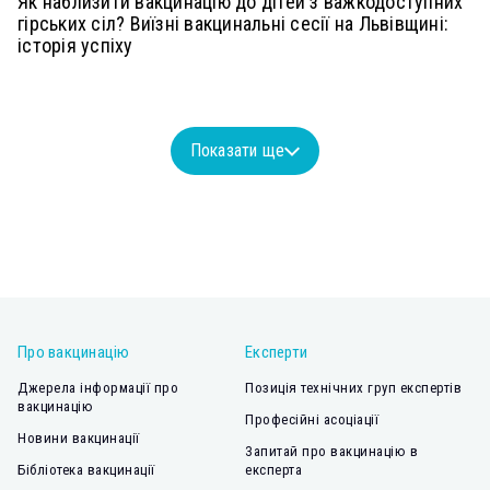
Як наблизити вакцинацію до дітей з важкодоступних
гірських сіл? Виїзні вакцинальні сесії на Львівщині:
історія успіху
Показати ще
Про вакцинацію
Експерти
Джерела інформації про
Позиція технічних груп експертів
вакцинацію
Професійні асоціації
Новини вакцинації
Запитай про вакцинацію в
Бібліотека вакцинації
експерта