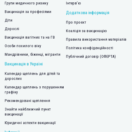
Групи медичного ризику
Інтерв’ю
Вакцинація за професіями
Додаткова інформація
Діти
Про проєкт
Дорослі
Коаліція за вакцинацію
Вакцинація вагітних та на ГВ
Правила використання матеріалів
Особи похилого віку
Політика конфіденційності
Мандрівники, біженці, мігранти
Публічний договір (ОФЕРТА)
Вакцинація в Україні
Календар щеплень для дітей та
дорослих
Календар щеплень з порушенням
графіку
Рекомендовані щеплення
Знайти найближчий пункт
вакцинації
Юридичні аспекти вакцинації