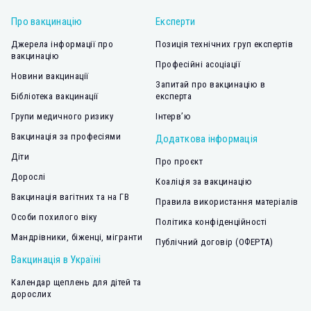
Про вакцинацію
Експерти
Джерела інформації про
Позиція технічних груп експертів
вакцинацію
Професійні асоціації
Новини вакцинації
Запитай про вакцинацію в
Бібліотека вакцинації
експерта
Групи медичного ризику
Інтерв’ю
Вакцинація за професіями
Додаткова інформація
Діти
Про проєкт
Дорослі
Коаліція за вакцинацію
Вакцинація вагітних та на ГВ
Правила використання матеріалів
Особи похилого віку
Політика конфіденційності
Мандрівники, біженці, мігранти
Публічний договір (ОФЕРТА)
Вакцинація в Україні
Календар щеплень для дітей та
дорослих