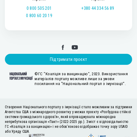
0 800 505 201
+380 44 334 56 89
0 800 60 20 19
Підтримати проєкт
©ГС "Коаліція за вакцинацію", 2023. Використання
матеріалів порталу можливе лише за умови
посилання на "Національний портал з імунізації".
Створення Національного порталу з імунізації стало можливим за підтримки
Агентства США з міжнародного розвитку у межах проєкту «Розбудова стійкої
системи громадського здоров’я», який впроваджувала міжнародна
неприбуткова організація «Пакт» (2022-2025 рр.). Зміст є відповідальністю
ГС «Коаліція за вакцинацію» і не обов’язково відображає точку зору USAID
або Уряду США.