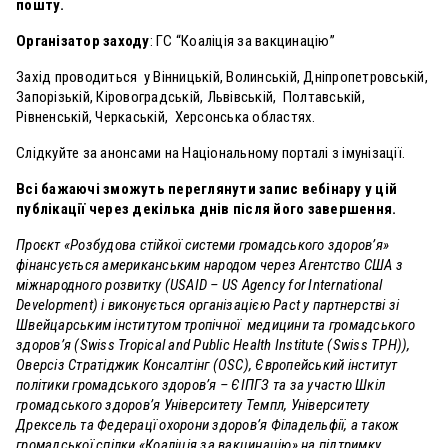
пошту.
Організатор заходу
: ГС “Коаліція за вакцинацію”
Захід проводиться у Вінницькій, Волинській, Дніпропетровській,
Запорізькій, Кіровоградській, Львівській, Полтавській,
Рівненській, Черкаській, Херсонська областях.
Слідкуйте за анонсами на Національному порталі з імунізації.
Всі бажаючі зможуть переглянути запис вебінару у цій
публікації через декілька днів після його завершення.
Проєкт «Розбудова стійкої системи громадського здоров’я»
фінансується американським народом через Агентство США з
міжнародного розвитку (USAID – US Agency for International
Development) і виконується організацією Pact у партнерстві зі
Швейцарським інститутом тропічної медицини та громадського
здоров’я (Swiss Tropical and Public Health Institute (Swiss TPH)),
Оверсіз Стратіджик Консалтінг (OSC), Європейський інститут
політики громадського здоров’я – ЄІПГЗ та за участю Шкіл
громадського здоров’я Університету Темпл, Університету
Дрексель та Федерацї охорони здоров’я Філадельфії, а також
громадської спілки «Коаліція за вакцинацію» на підтримку