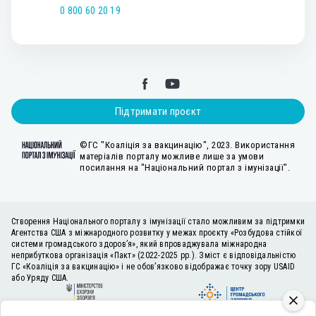
0 800 60 20 19
Підтримати проєкт
©ГС "Коаліція за вакцинацію", 2023. Використання
матеріалів порталу можливе лише за умови
посилання на "Національний портал з імунізації".
Створення Національного порталу з імунізації стало можливим за підтримки
Агентства США з міжнародного розвитку у межах проєкту «Розбудова стійкої
системи громадського здоров’я», який впроваджувала міжнародна
неприбуткова організація «Пакт» (2022-2025 рр.). Зміст є відповідальністю
ГС «Коаліція за вакцинацію» і не обов’язково відображає точку зору USAID
або Уряду США.