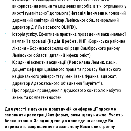
використання вакцин та медичних виробів, в т.ч. отриманих у
якості гуманітарної допомоги (
Наталія Іванченко
,
головний
державний санітарний лікар Львівської обл., генеральний
директор ДУ Львівського ОЦКПХ
).
Історія успіху. Ефективна практика проведення вакцинальної
кампанії в громаді (
Надія Дребот,
КНП «Боринська районна
лікарня » Боринської селищної ради Самбірського району
Львівської області, дитячий інфекціоніст).
Юридичні аспекти вакцинації (
Роксолана Лемик
, к.ю.н.,
доцент кафедри цивільного права та процесу Львівського
національного університету імені Івана Франка, адвокат,
директор Адвокатського об’єднання “Імунітет”).
Про порядок проведення підсумкового контролю набутих
знань та компетентностей.
Для участі в науково-практичній конференції просимо
заповнити реєстраційну форму, розміщену нижче. Участь
безкоштовна. За один день до проведення заходу Ви
отримаєте запрошення на зазначену Вами електронну