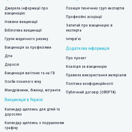
Джерела інформації про
Позиція технічних груп експертів
вакцинацію
Професійні асоціації
Новини вакцинації
Запитай про вакцинацію в
Бібліотека вакцинації
експерта
Групи медичного ризику
Інтерв’ю
Вакцинація за професіями
Додаткова інформація
Діти
Про проєкт
Дорослі
Коаліція за вакцинацію
Вакцинація вагітних та на ГВ
Правила використання матеріалів
Особи похилого віку
Політика конфіденційності
Мандрівники, біженці, мігранти
Публічний договір (ОФЕРТА)
Вакцинація в Україні
Календар щеплень для дітей та
дорослих
Календар щеплень з порушенням
графіку