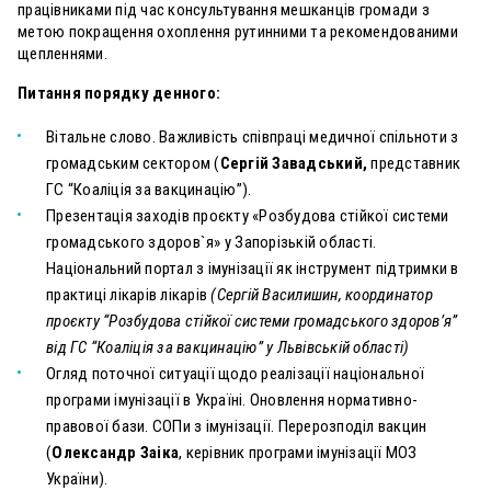
працівниками під час консультування мешканців громади з
метою покращення охоплення рутинними та рекомендованими
щепленнями.
Питання порядку денного:
Вітальне слово. Важливість співпраці медичної спільноти з
громадським сектором (
Сергій Завадський,
представник
ГС “Коаліція за вакцинацію”).
Презентація заходів проєкту «Розбудова стійкої системи
громадського здоров`я» у Запорізькій області.
Національний портал з імунізації як інструмент підтримки в
практиці лікарів
лікарів
(Сергій Василишин, координатор
проєкту “Розбудова стійкої системи громадського здоров’я”
від ГС “Коаліція за вакцинацію” у Львівській області)
Огляд поточної ситуації щодо реалізації національної
програми імунізації в Україні. Оновлення нормативно-
правової бази. СОПи з імунізації. Перерозподіл вакцин
(
Олександр Заіка
, керівник програми імунізації МОЗ
України).