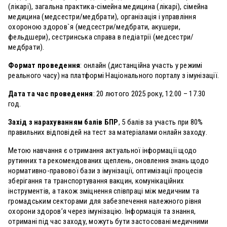
(лікарі), загальна практика-сімейна медицина (лікарі), сімейна
медицина (медсестри/медбрати), організація і управління
охороною здоров`я (медсестри/медбрати, акушери,
фельдшери), сестринська справа в педіатрії (медсестри/
медбрати).
Формат проведення
: онлайн (дистанційна участь у режимі
реального часу) на платформі Національного порталу з імунізації.
Дата та час проведення
: 20 лютого 2025 року, 12.00 – 17.30
год.
Захід з нарахуванням балів БПР
, 5 балів за участь при 80%
правильних відповідей на тест за матеріалами онлайн заходу.
Метою навчання є отримання актуальної інформації щодо
рутинних та рекомендованих щеплень, оновлення знань щодо
нормативно-правової бази з імунізації, оптимізації процесів
зберігання та транспортування вакцин, комунікаційних
інструментів, а також зміцнення співпраці між медичним та
громадським секторами для забезпечення належного рівня
охорони здоров’я через імунізацію. Інформація та знання,
отримані під час заходу, можуть бути застосовані медичними