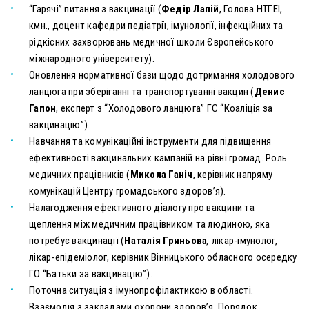
“Гарячі” питання з вакцинації (
Федір Лапій
, Голова НТГЕІ,
кмн., доцент кафедри педіатрії, імунології, інфекційних та
рідкісних захворювань медичної школи Європейського
міжнародного університету).
Оновлення нормативної бази щодо дотримання холодового
ланцюга при зберіганні та транспортуванні вакцин (
Денис
Гапон
, експерт з “Холодового ланцюга” ГС “Коаліція за
вакцинацію”).
Навчання та комунікаційні інструменти для підвищення
ефективності вакцинальних кампаній на рівні громад. Роль
медичних працівників (
Микола Ганіч
, керівник напряму
комунікацій Центру громадського здоров’я).
Налагодження ефективного діалогу про вакцини та
щеплення між медичним працівником та людиною, яка
потребує вакцинації (
Наталія Гриньова
,
лікар-імунолог,
лікар-епідеміолог, керівник Вінницького обласного осередку
ГО “Батьки за вакцинацію”).
Поточна ситуація з імунопрофілактикою в області.
Взаємодія з закладами охорони здоров’я. Порядок