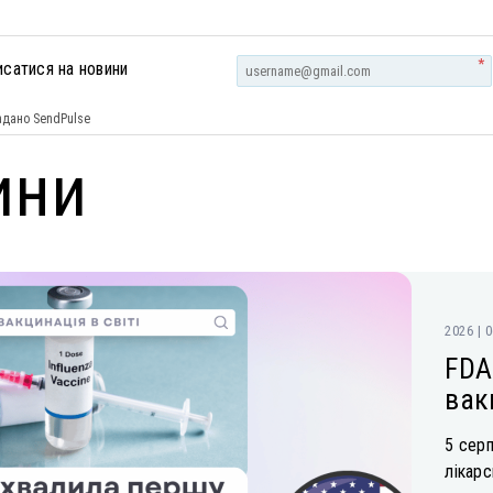
*
исатися на новини
дано SendPulse
ини
2026 | 
FDA
вак
5 серп
лікарс