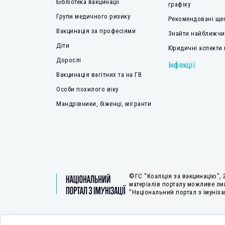
Бібліотека вакцинації
графіку
Групи медичного ризику
Рекомендовані ще
Вакцинація за професіями
Знайти найближчий
Діти
Юридичні аспекти 
Дорослі
Інфекції
Вакцинація вагітних та на ГВ
Особи похилого віку
Мандрівники, біженці, мігранти
©ГС "Коаліція за вакцинацію", 
матеріалів порталу можливе ли
"Національний портал з імунізац