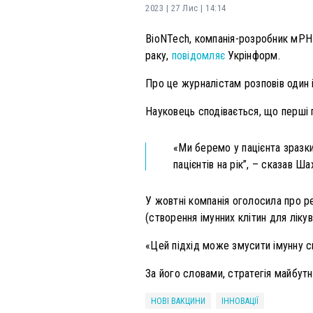
2023 | 27 Лис | 14:14
BioNTech, компанія-розробник мРН
раку,
повідомляє
Укрінформ.
Про це журналістам розповів один і
Науковець сподівається, що перші 
«Ми беремо у пацієнта зразки
пацієнтів на рік”, – сказав Шах
У жовтні компанія оголосила про ре
(створення імунних клітин для ліку
«Цей підхід може змусити імунну си
За його словами, стратегія майбутнь
НОВІ ВАКЦИНИ
ІННОВАЦІЇ