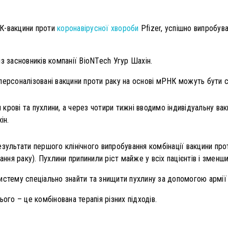
К-вакцини проти
коронавірусної хвороби
Pfizer, успішно випробува
з засновників компанії BioNTech Угур Шахін.
персоналізовані вакцини проти раку на основі мРНК можуть бути с
 крові та пухлини, а через чотири тижні вводимо індивідуальну вак
ін.
зультати першого клінічного випробування комбінації вакцини прот
вання раку). Пухлини припинили ріст майже у всіх пацієнтів і змен
стему спеціально знайти та знищити пухлину за допомогою армії с
ого – це комбінована терапія різних підходів.