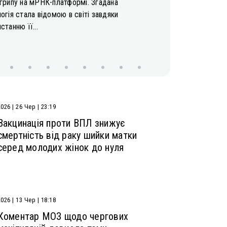
 грипу на мРНК-платформі. Згадана
огія стала відомою в світі завдяки
станню її...
2026 | 26 Чер | 23:19
Вакцинація проти ВПЛ знижує
смертність від раку шийки матки
серед молодих жінок до нуля
2026 | 13 Чер | 18:18
Коментар МОЗ щодо чергових