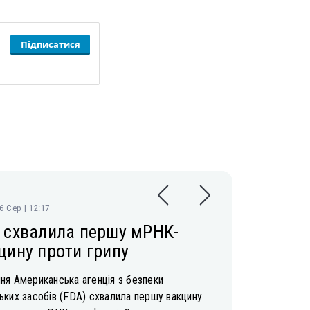
Підписатися
06 Сер | 12:17
 схвалила першу мРНК-
цину проти грипу
ня Американська агенція з безпеки
ьких засобів (FDA) схвалила першу вакцину