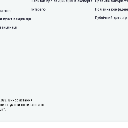
Запитай про вакцинацію в експерта
Правила використа
Інтерв’ю
Політика конфіден
плення
Публічний договір
 пункт вакцинації
вакцинації
2023. Використання
ше за умови посилання на
ії".