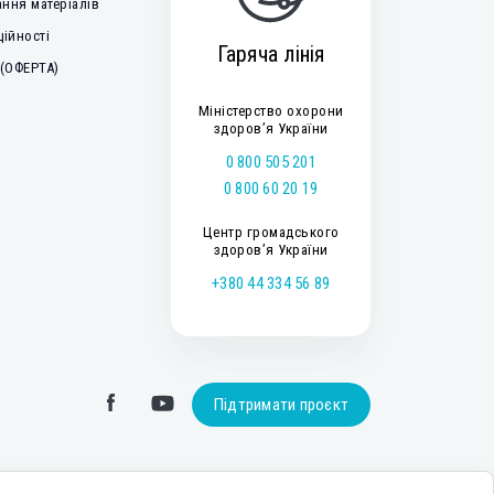
ння матеріалів
ційності
Гаряча лінія
 (ОФЕРТА)
Міністерство охорони
здоров’я України
0 800 505 201
0 800 60 20 19
Центр громадського
здоров’я України
+380 44 334 56 89
Підтримати проєкт