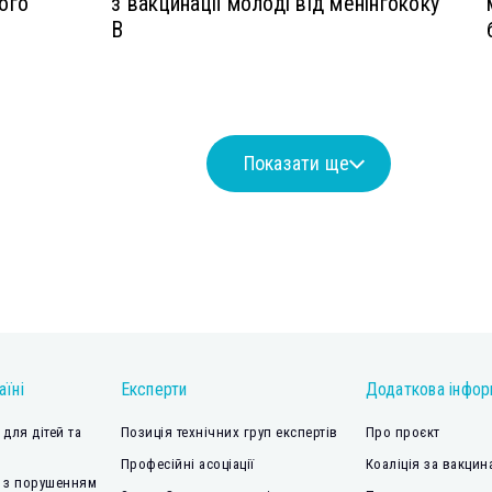
ого
з вакцинації молоді від менінгококу
В
Показати ще
аїні
Експерти
Додаткова інфор
для дітей та
Позиція технічних груп експертів
Про проєкт
Професійні асоціації
Коаліція за вакцин
 з порушенням