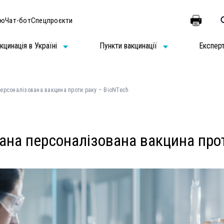
ію
Чат-бот
Спецпроєкти
кцинація в Україні
Пункти вакцинації
Експер
ерсоналізована вакцина проти раку – BioNTech
ана персоналізована вакцина прот