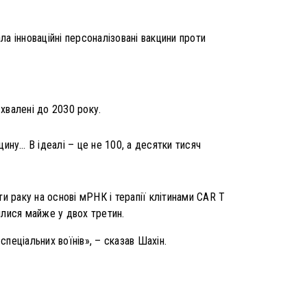
ла інноваційні персоналізовані вакцини проти
хвалені до 2030 року.
цину… В ідеалі – це не 100, а десятки тисяч
и раку на основі мРНК і терапії клітинами CAR Т
шилися майже у двох третин.
пеціальних воїнів», – сказав Шахін.