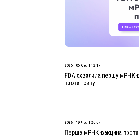
ммалі, померла від
ня кору – підгострого
аліту. Еммалі Меделін
2026 | 06 Сер | 12:17
FDA схвалила першу мРНК-
проти грипу
2026 | 19 Чер | 20:07
Перша мРНК-вакцина проти 