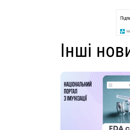
Підп
На
Інші нов
доньку через
кладнення кору
орією ділиться
 Фінклштейн-Паркер.