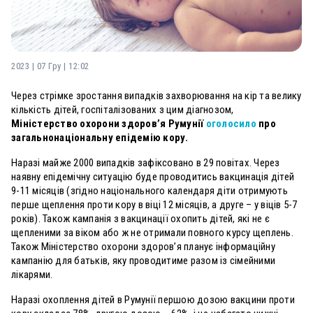
2023 | 07 Гру | 12:02
Через стрімке зростання випадків захворювання на кір та велику
кількість дітей, госпіталізованих з цим діагнозом,
Міністерство охорони здоров’я Румунії
оголосило
про
загальнонаціональну епідемію кору.
Наразі майже 2000 випадків зафіксовано в 29 повітах. Через
наявну епідемічну ситуацію буде проводитись вакцинація дітей
9-11 місяців (згідно національного календаря діти отримують
перше щеплення проти кору в віці 12 місяців, а друге – у віців 5-7
років). Також кампанія з вакцинації охопить дітей, які не є
щепленими за віком або ж не отримали повного курсу щеплень.
Також Міністерство охорони здоров’я планує інформаційну
кампанію для батьків, яку проводитиме разом із сімейними
лікарями.
Наразі охоплення дітей в Румунії першою дозою вакцини проти