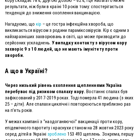
кору складає 78%, другою дозою – 62%, і це набагато нижчі
результати, ніж були в країні 10 років тому: спостерігається
тенденція до зниження охоплення вакцинацією.
Нагадуємо, що
кір
– це гостра інфекційна хвороба, що
викликається вірусом з родини параміксовірусів. Кір є одним з
найзаразніших захворювань в світі, що може призводити до
серйозних ускладнень.
У випадку контакту з вірусом кору
захворіє 9 з 10 людей, що не мають імунітету проти
хвороби.
А що в Україні?
Через низький рівень охоплення щепленнями Україна
перебуває під ризиком спалаху кору.
Востаннє спалах був
зафіксований у 2017-2019 роках. Тоді померла 41 людина (з яких
25 – діти). Але спалахи циклічні і повторюються приблизно раз
на п’ять років.
У межах кампанії з “наздоганяючої” вакцинації проти кору,
епідемічного паротиту і краснухи станом на 28 жовтня 2023 року
серед дітей в Україні
зроблено
153 493 щеплень. Зокрема, першу