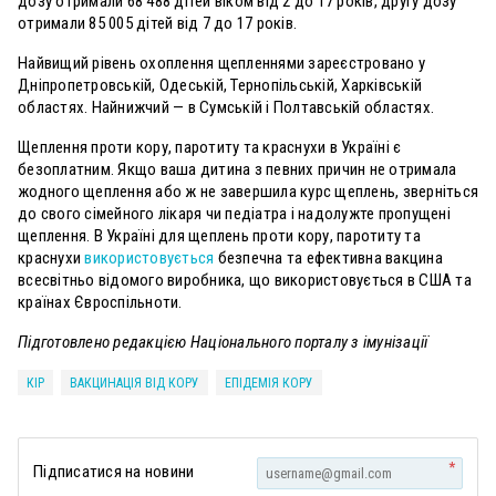
дозу отримали 68 488 дітей віком від 2 до 17 років, другу дозу
отримали 85 005 дітей від 7 до 17 років.
Найвищий рівень охоплення щепленнями зареєстровано у
Дніпропетровській, Одеській, Тернопільській, Харківській
областях. Найнижчий — в Сумській і Полтавській областях.
Щеплення проти кору, паротиту та краснухи в Україні є
безоплатним. Якщо ваша дитина з певних причин не отримала
жодного щеплення або ж не завершила курс щеплень, зверніться
до свого сімейного лікаря чи педіатра і надолужте пропущені
щеплення. В Україні для щеплень проти кору, паротиту та
краснухи
використовується
безпечна та ефективна вакцина
всесвітньо відомого виробника, що використовується в США та
країнах Євроспільноти.
Підготовлено редакцією Національного порталу з імунізації
КІР
ВАКЦИНАЦІЯ ВІД КОРУ
ЕПІДЕМІЯ КОРУ
*
Підписатися на новини