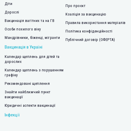
Діти
Про проєкт
Дорослі
Коаліція за вакцинацію
Вакцинація вагітних та на ГВ
Правила використання матеріалів
Особи похилого віку
Політика конфіденційності
Мандрівники, біженці, мігранти
Публічний договір (ОФЕРТА)
Вакцинація в Україні
Календар щеплень для дітей та
дорослих
Календар щеплень з порушенням
графіку
Рекомендовані щеплення
Знайти найближчий пункт
вакцинації
Юридичні аспекти вакцинації
Інфекції