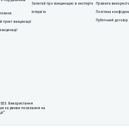
Запитай про вакцинацію в експерта
Правила використа
Інтерв’ю
Політика конфіден
плення
Публічний договір
 пункт вакцинації
вакцинації
2023. Використання
ше за умови посилання на
ії".