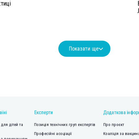
тиці
Показати ще
аїні
Експерти
Додаткова інфор
для дітей та
Позиція технічних груп експертів
Про проєкт
Професійні асоціації
Коаліція за вакцин
 з порушенням