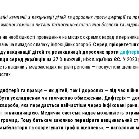
їні кампанії з вакцинації дітей та дорослих проти дифтерії та п
жавної комісії з питань техногенно-екологічної безпеки та надзв
в на необхідності проведення на місцях окремих нарад з керівник
вань на випадок спалаху інфекційних хвороб.
Серед пріоритетних
у вакцинації дітей та ревакцинації дорослих проти
дифтері
вця серед українців на 37 % нижчий, ніж в країнах ЄС.
У 2023 
ть вакцини у медзакладах на рівні регіонів — пропустили щепленн
астях.
дифтерії та правця — як дітей, так і дорослих — під час вій
ути ускладненим чи тимчасово обмеженим. Дифтерія — дос
хвороба, яка передається найчастіше через інфіковані ран
гти вакцинацією. Медична система надає можливість отрима
 громад. Тому батькам важливо перевіряти вакцинальний стат
амбулаторії та скорегувати графік щеплень», — наголосив мі