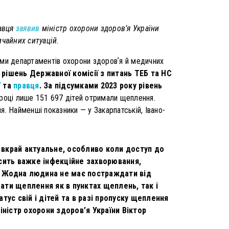
равця
заявив
міністр охорони здоров’я України
ичайних ситуацій.
ами департаментів охорони здоровʼя й медичних
 рішень Державної комісії з питань ТЕБ та НС
ї
та
правця
. За підсумками 2023 року рівень
році лише 151 697 дітей отримали щеплення.
я. Найменші показники — у Закарпатській, Івано-
ни вкрай актуальне, особливо коли доступ до
ить важке інфекційне захворювання,
и. Жодна людина не має постраждати від
ти щеплення як в пунктах щеплень, так і
ус свій і дітей та в разі пропуску щеплення
ністр охорони здоров’я України Віктор