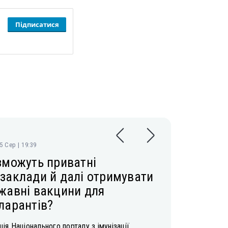
Підписатися
05 Сер | 19:39
зможуть приватні
заклади й далі отримувати
жавні вакцини для
ларантів?
ія Національного порталу з імунізації