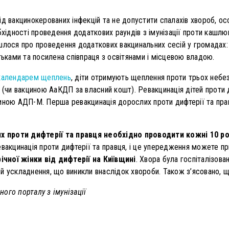
д вакцинокерованих інфекцій та не допустити спалахів хвороб, осо
бхідності проведення додаткових раундів з імунізації проти кашлюк
шлося про проведення додаткових вакцинальних сесій у громадах:
тьками та посилена співпраця з освітянами і місцевою владою.
календарем щеплень
, діти отримують щеплення проти трьох небез
 (чи вакциною АаКДП за власний кошт). Ревакцинація дітей проти д
иною АДП-М. Перша ревакцинація дорослих проти дифтерії та пра
 проти дифтерії та правця необхідно проводити кожні 10 ро
вакцинація проти дифтерії та правця, і це упередження можете при
ічної жінки від дифтерії на Київщині
. Хвора була госпіталізова
й ускладнення, що виникли внаслідок хвороби. Також з’ясовано, щ
ого порталу з імунізації