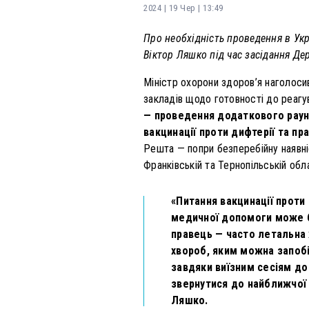
2024 | 19 Чер | 13:49
Про необхідність проведення в Укра
Віктор Ляшко під час засідання Дер
Міністр охорони здоров’я наголоси
закладів щодо готовності до реагу
— проведення додаткового раунд
вакцинації проти дифтерії та пра
Решта — попри безперебійну наявніс
Франківській та Тернопільській обл
«Питання вакцинації проти 
медичної допомоги може б
правець — часто летальна 
хвороб, яким можна запобі
завдяки виїзним сесіям до
звернутися до найближчої 
Ляшко.