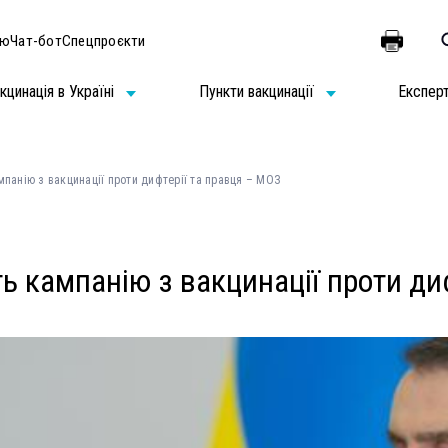
ію
Чат-бот
Спецпроєкти
кцинація в Україні
Пункти вакцинації
Експер
мпанію з вакцинації проти дифтерії та правця – МОЗ
ть кампанію з вакцинації проти ди