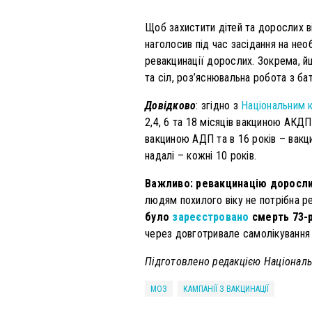
Щоб захистити дітей та дорослих ві
наголосив під час засідання на нео
ревакцинації дорослих. Зокрема, й
та сіл, роз’яснювальна робота з ба
Довідково
: згідно з
Національним 
2,4, 6 та 18 місяців вакциною АКДП
вакциною АДП та в 16 років – вакц
надалі – кожні 10 років.
Важливо: ревакцинацію дорослих
людям похилого віку не потрібна ре
було
зареєстровано
смерть 73-р
через довготривале самолікування 
Підготовлено редакцією Національн
МОЗ
КАМПАНІЇ З ВАКЦИНАЦІЇ