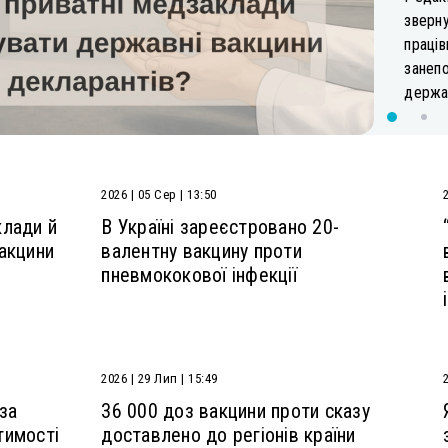
зверну
праців
занеп
держав
2026 | 05 Сер | 13:50
клади й
В Україні зареєстровано 20-
акцини
валентну вакцину проти
пневмококової інфекції
2026 | 29 Лип | 15:49
 за
36 000 доз вакцини проти сказу
тимості
доставлено до регіонів країни