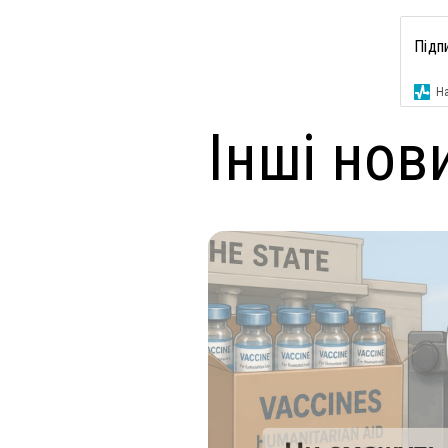
Підп
На
Інші нов
ендар
ключові зміни
 оновлений Національний
мували для вас основні
ередбачає захист проти 11