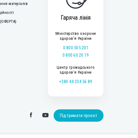
ння матеріалів
ційності
Гаряча лінія
 (ОФЕРТА)
Міністерство охорони
здоров’я України
0 800 505 201
0 800 60 20 19
Центр громадського
здоров’я України
+380 44 334 56 89
Підтримати проєкт