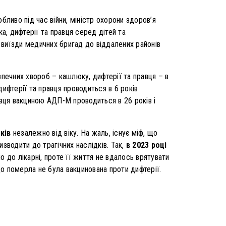
бливо під час війни, міністр охорони здоров’я
а, дифтерії та правця серед дітей та
 виїзди медичних бригад до віддалених районів
печних хвороб – кашлюку, дифтерії та правця – в
ифтерії та правця проводиться в 6 років
вця вакциною АДП-М проводиться в 26 років і
ків
незалежно від віку. На жаль, існує міф, що
зводити до трагічних наслідків. Так,
в 2023 році
но до лікарні, проте її життя не вдалось врятувати
о померла не була вакцинована проти дифтерії.