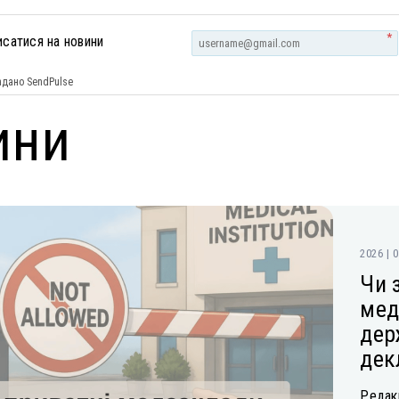
*
исатися на новини
дано SendPulse
ини
2026 | 
Чи 
мед
дер
дек
Редакц