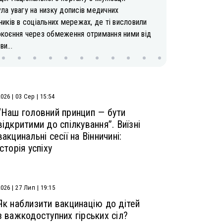
ла увагу на низку дописів медичних
ників в соціальних мережах, де ті висловили
окоєння через обмеження отримання ними від
и...
2026 | 03 Сер | 15:54
“Наш головний принцип — бути
відкритими до спілкування”. Виїзні
вакцинальні сесії на Вінничині:
історія успіху
2026 | 27 Лип | 19:15
Як наблизити вакцинацію до дітей
з важкодоступних гірських сіл?