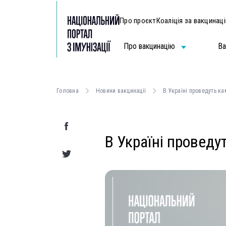
Про проєкт
Коаліція за вакцинац
Про вакцинацію
Ва
Головна
Новини вакцинації
В Україні проведуть ка
В Україні проведу