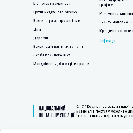
Бібліотека вакцинації
графіку
Групи медичного ризику
Рекомендовані ще
Вакцинація за професіями
Знайти найближчий
Діти
Юридичні аспекти 
Дорослі
Інфекції
Вакцинація вагітних та на ГВ
Особи похилого віку
Мандрівники, біженці, мігранти
©ГС "Коаліція за вакцинацію", 
матеріалів порталу можливе ли
"Національний портал з імунізац