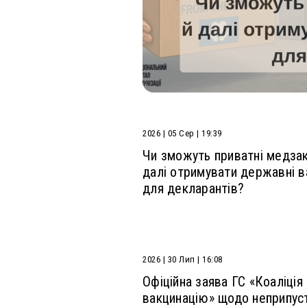
ь 10: до графіку...
2026 | 05 Сер | 19:39
Чи зможуть приватні медза
далі отримувати державні в
для декларантів?
2026 | 30 Лип | 16:08
Офіційна заява ГС «Коаліція
вакцинацію» щодо неприпус