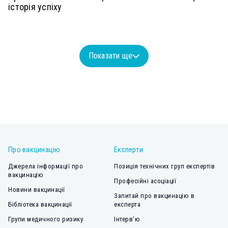
історія успіху
Показати ще
Про вакцинацію
Експерти
Джерела інформації про
Позиція технічних груп експертів
вакцинацію
Професійні асоціації
Новини вакцинації
Запитай про вакцинацію в
Бібліотека вакцинації
експерта
Групи медичного ризику
Інтерв’ю