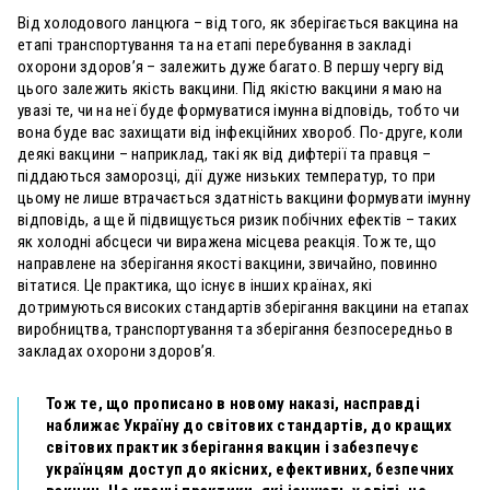
Від холодового ланцюга – від того, як зберігається вакцина на
етапі транспортування та на етапі перебування в закладі
охорони здоров’я – залежить дуже багато. В першу чергу від
цього залежить якість вакцини. Під якістю вакцини я маю на
увазі те, чи на неї буде формуватися імунна відповідь, тобто чи
вона буде вас захищати від інфекційних хвороб. По-друге, коли
деякі вакцини – наприклад, такі як від дифтерії та правця –
піддаються заморозці, дії дуже низьких температур, то при
цьому не лише втрачається здатність вакцини формувати імунну
відповідь, а ще й підвищується ризик побічних ефектів – таких
як холодні абсцеси чи виражена місцева реакція. Тож те, що
направлене на зберігання якості вакцини, звичайно, повинно
вітатися. Це практика, що існує в інших країнах, які
дотримуються високих стандартів зберігання вакцини на етапах
виробництва, транспортування та зберігання безпосередньо в
закладах охорони здоров’я.
Тож те, що прописано в новому наказі, насправді
наближає Україну до світових стандартів, до кращих
світових практик зберігання вакцин і забезпечує
українцям доступ до якісних, ефективних, безпечних