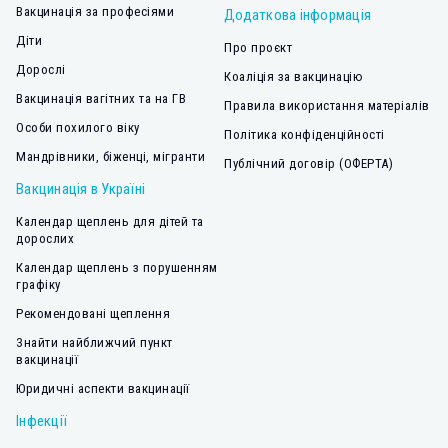
Вакцинація за професіями
Додаткова інформація
Діти
Про проєкт
Дорослі
Коаліція за вакцинацію
Вакцинація вагітних та на ГВ
Правила використання матеріалів
Особи похилого віку
Політика конфіденційності
Мандрівники, біженці, мігранти
Публічний договір (ОФЕРТА)
Вакцинація в Україні
Календар щеплень для дітей та
дорослих
Календар щеплень з порушенням
графіку
Рекомендовані щеплення
Знайти найближчий пункт
вакцинації
Юридичні аспекти вакцинації
Інфекції