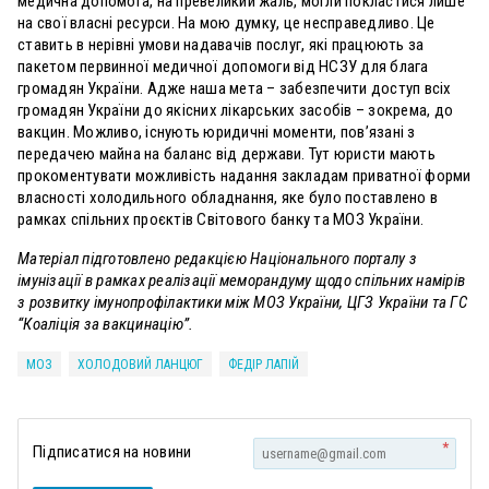
медична допомога, на превеликий жаль, могли покластися лише
на свої власні ресурси. На мою думку, це несправедливо. Це
ставить в нерівні умови надавачів послуг, які працюють за
пакетом первинної медичної допомоги від НСЗУ для блага
громадян України. Адже наша мета – забезпечити доступ всіх
громадян України до якісних лікарських засобів – зокрема, до
вакцин. Можливо, існують юридичні моменти, пов’язані з
передачею майна на баланс від держави. Тут юристи мають
прокоментувати можливість надання закладам приватної форми
власності холодильного обладнання, яке було поставлено в
рамках спільних проєктів Світового банку та МОЗ України.
Матеріал підготовлено редакцією Національного порталу з
імунізації в рамках реалізації меморандуму щодо спільних намірів
з розвитку імунопрофілактики між МОЗ України, ЦГЗ України та ГС
“Коаліція за вакцинацію”.
МОЗ
ХОЛОДОВИЙ ЛАНЦЮГ
ФЕДІР ЛАПІЙ
*
Підписатися на новини