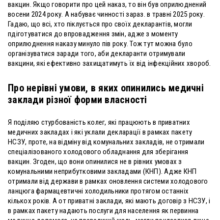
вакцин. Якщо говорити про цей наказ, то він був оприлюднений
восени 2024 року. А набуває чинності зараз. в травні 2025 року.
Гадаю, що всі, хто піклується про своїх декларантів, могли
пдіготуватися до впровадження змін, адже з моменту
оприлюднення наказу минуло пів року. Тож тут можна було
організуватися заради того, аби декларанти отримували
вакцини, які ефективно захищатимуть їх від інфекційних хвороб.
Про нерівні умови, в яких опинились медичні
заклади різної форми власності
Я поділяю стурбованість колег, які працюють в приватних
медичних закладах і які уклали декларації в рамках пакету
НСЗУ, проте, на відміну від комунальних закладів, не отримали
спеціалізованого холодового обладнання для зберігання
вакцин. Згоден, що вони опинилися не в рівних умовах з
комунальними неприбутковими закладами (КНП). Адже КНП
отримали від держави в рамках оновлення системи холодового
ланцюга фармацевтичні холодильники протягом останніх
кількох років. А от приватні заклади, які мають договір з НСЗУ, і
в рамках пакету надають послуги для населення як первинна