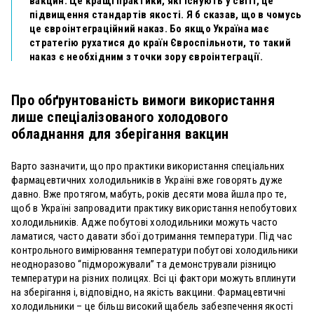
вакцин. Це кращі практики, які існують у світі, це
підвищення стандартів якості. Я б сказав, що в чомусь
це євроінтеграційний наказ. Бо якщо Україна має
стратегію рухатися до країн Євроспільноти, то такий
наказ є необхідним з точки зору євроінтеграції.
Про обґрунтованість вимоги використання
лише спеціалізованого холодового
обладнання для зберігання вакцин
Варто зазначити, що про практики використання спеціальних
фармацевтичних холодильників в Україні вже говорять дуже
давно. Вже протягом, мабуть, років десяти мова йшла про те,
щоб в Україні запровадити практику використання непобутових
холодильників. Адже побутові холодильники можуть часто
ламатися, часто давати збої дотримання температури. Під час
контрольного вимірювання температури побутові холодильники
неодноразово “підморожували” та демонстрували різницю
температури на різних полицях. Всі ці фактори можуть вплинути
на зберігання і, відповідно, на якість вакцини. Фармацевтичні
холодильники – це більш високий щабель забезпечення якості