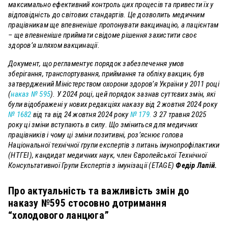
максимально ефективний контроль цих процесів та привести їх у
відповідність до світових стандартів. Це дозволить медичним
працівникам ще впевненіше пропонувати вакцинацію, а пацієнтам
– ще впевненіше приймати свідоме рішення захистити своє
здоров’я шляхом вакцинації.
Документ, що регламентує порядок забезпечення умов
зберігання, транспортування, приймання та обліку вакцин, був
затверджений Міністерством охорони здоров’я України у 2011 році
(
наказ № 595
). У 2024 році, цей порядок зазнав суттєвих змін, які
були відображені у нових редакціях наказу від 2 жовтня 2024 року
№ 1682
від та від 24 жовтня 2024 року
№ 179.
З 27 травня 2025
року ці зміни вступають в силу. Що зміниться для медичних
працівників і чому ці зміни позитивні, роз’яснює голова
Національної технічної групи експертів з питань імунопрофілактики
(НТГЕІ), кандидат медичних наук, член
Європейської Технічної
Консультативної Групи Експертів з імунізації (ETAGE)
Федір Лапій.
Про актуальність та важливість змін до
наказу №595 стосовно дотримання
“холодового ланцюга”