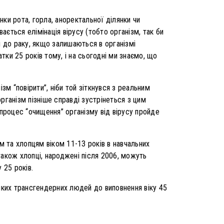
ки рота, горла, аноректальної ділянки чи
ається елімінація вірусу (тобто організм, так би
и до раку, якщо залишаються в організмі
ки 25 років тому, і на сьогодні ми знаємо, що
м “повірити”, ніби той зіткнувся з реальним
рганізм пізніше справді зустрінеться з цим
 процес “очищення” організму від вірусу пройде
м та хлопцям віком 11-13 років в навчальних
також хлопці, народжені після 2006, можуть
 25 років.
еяких трансгендерних людей до виповнення віку 45