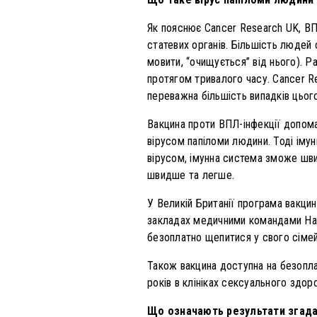
Як пояснює
Cancer Research UK, ВП
статевих органів. Більшість людей 
мовити, “очищується” від нього). Р
протягом тривалого часу. Cancer R
переважна більшість випадків цьог
Вакцина проти ВПЛ-інфекції допома
вірусом папіломи людини. Тоді імун
вірусом, імунна система зможе швид
швидше та легше.
У Великій Британії програма вакцин
закладах медичними командами Наці
безоплатно щепитися у свого сімейн
Також вакцина доступна на безопла
років в клініках сексуального здор
Що означають результати згад