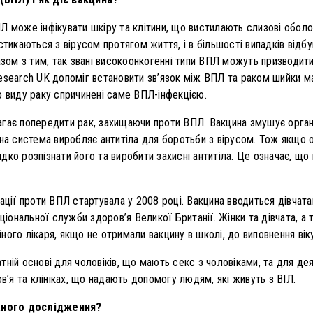
Л може інфікувати шкіру та клітини, що вистилають слизові оболон
стикаються з вірусом протягом життя, і в більшості випадків відбув
азом з тим, так звані високоонкогенні типи ВПЛ можуть призводит
esearch UK допоміг встановити зв’язок між ВПЛ та раком шийки мат
о виду раку спричинені саме ВПЛ-інфекцією.
гає попередити рак, захищаючи проти ВПЛ. Вакцина змушує організ
на система виробляє антитіла для боротьби з вірусом. Тож якщо о
ко розпізнати його та виробити захисні антитіла. Це означає, що
ації проти ВПЛ стартувала у 2008 році. Вакцина вводиться дівчата
ональної служби здоров’я Великої Британії. Жінки та дівчата, а 
ого лікаря, якщо не отримали вакцину в школі, до виповнення віку
тній основі для чоловіків, що мають секс з чоловіками, та для д
ов’я та клініках, що надають допомогу людям, які живуть з ВІЛ.
аного дослідження?