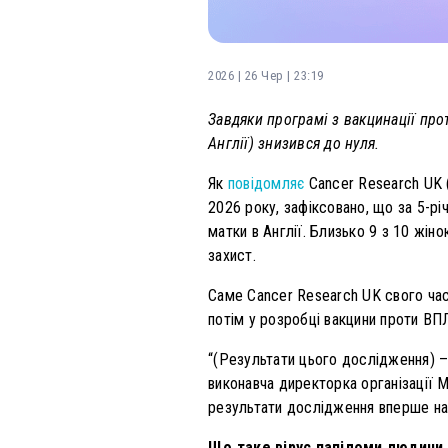
2026 | 26 Чер | 23:19
Завдяки програмі з вакцинації пр
Англії) знизився до нуля.
Як
повідомляє
Cancer Research UK (
2026 року, зафіксовано, що за 5-рі
матки в Англії. Близько 9 з 10 жін
захист.
Саме Cancer Research UK свого час
потім у розробці вакцини проти ВПЛ
“(Результати цього дослідження) –
виконавча директорка організації 
результати дослідження вперше на
Що таке вірус папіломи людини (