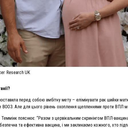
ncer Research UK
анії?
 поставила перед собою амбітну мету – елімінувати рак шийки ма
и ВООЗ. Але для цього рівень охоплення щепленнями проти ВПЛ м
н Теммінк пояснює: “Разом з цервікальним скринінгом ВПЛ-вакцин
езпечна та ефективна вакцина, і ми закликаємо кожного, хто підпа