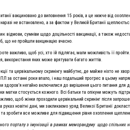
ританії вакциновано до виповнення 15 років, а це нижче від охоп
 наразі не встановлено, а за фактом у Великій Британії щеплюєтьс
ин: відмови, сумніви щодо доцільності вакцинації, а також недост
іб, що не пройшли вакцинацію вчасно.
оте важливо, щоб усі, хто їй підлягає, мали можливість її пройт
я, використання яких може врятувати багато життів.
кції та цервікальному скринінгу майбутнє, де майже ніхто не хво
ПЛ за останні роки впало, і наш подальший прогрес в цьому напря
ни здоров’я негайно включилися до вирішення цього питання для 
и матки стосується кожного. Всі батьки та опікуни можуть підтрим
жливо, щоб жінки проходили цервікальний скринінг після запрошенн
 руках новітні дані, ми закликаємо уряд Великої Британії доклас
 та зробити все можливе для підвищення рівня охоплення щеплен
ного порталу з імунізації в рамках меморандуму щодо спільних 