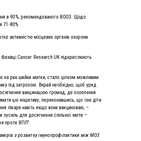
лення в 90%, рекомендованого ВООЗ. Щодо
я 71-80%.
атнz активністю місцевих органів охорони
и. Фахівці Cancer Research UK підкреслюють
ріє на рак шийки матки, стало цілком можливим.
мку під загрозою. Вкрай необхідно, щоб уряд
досягнення вакцинацією громад, де охоплення
ати цю ініціативу, переконавшись, що їхні діти
я лікаря навіть якщо вони вакциновані, –
ти зусиль для досягнення спільної мети –
ня проти ВПЛ”.
намірів з розвитку імунопрофілактики між МОЗ