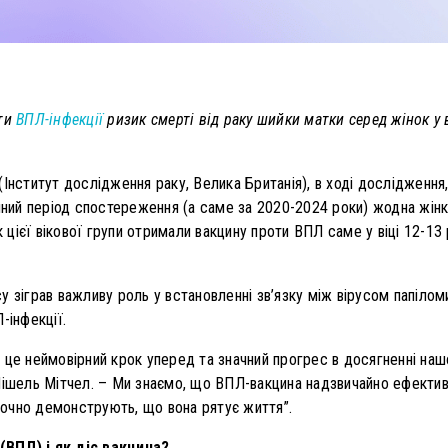
оти
ВПЛ-інфекції
ризик смерті від раку шийки матки серед жінок у ві
Інститут дослідження раку, Велика Британія), в ході дослідження
чний період спостереження (а саме за 2020-2024 роки) жодна жінк
ок цієї вікової групи отримали вакцину проти ВПЛ саме у віці 12-1
у зіграв важливу роль у встановленні зв’язку між вірусом папіло
-інфекції.
 це неймовірний крок уперед та значний прогрес в досягненні нашо
Мішель Мітчел. – Ми знаємо, що ВПЛ-вакцина надзвичайно ефектив
очно демонструють, що вона рятує життя”.
ВПЛ) і як діє вакцина?