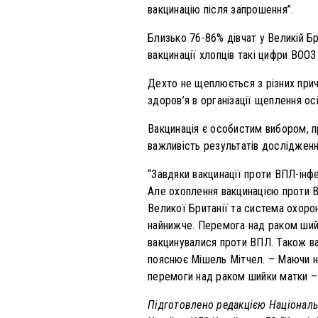
вакцинацію після запрошення”.
Близько 76-86% дівчат у Великій Б
вакцинації хлопців такі цифри ВООЗ
Дехто не щеплюється з різних прич
здоров’я в організації щеплення ос
Вакцинація є особистим вибором, пр
важливість результатів дослідженн
“Завдяки вакцинації проти ВПЛ-інфе
Але охоплення вакцинацією проти В
Великої Британії та система охоро
найнижче. Перемога над раком шийк
вакцинувалися проти ВПЛ. Також ва
пояснює Мішель Мітчел. – Маючи на
перемоги над раком шийки матки –
Підготовлено редакцією Національ