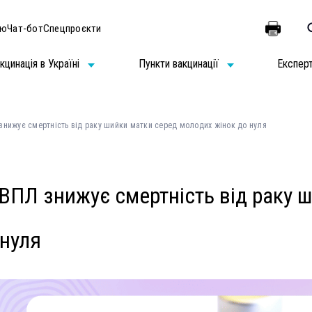
ію
Чат-бот
Спецпроєкти
кцинація в Україні
Пункти вакцинації
Експер
знижує смертність від раку шийки матки серед молодих жінок до нуля
 ВПЛ знижує смертність від раку 
 нуля