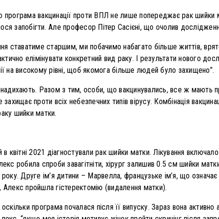
о програма вакцинації проти ВПЛ не лише попереджає рак шийки ма
ося запобігти. Але професор Пітер Сасієні, що очолив дослідженн
іння ставатиме старшим, ми побачимо набагато більше життів, вря
тично елімінувати конкретний вид раку. І результати нового до
ції на високому рівні, щоб якомога більше людей було захищено”.
і надихають. Разом з тим, особи, що вакцинувались, все ж мають
е захищає проти всіх небезпечних типів вірусу. Комбінація вакцина
раку шийки матки.
й в квітні 2021 діагностували рак шийки матки. Лікування включал
лекс робила спроби завагітніти, хірург залишив 0.5 см шийки матк
 року. Друге ім’я дитини – Марвелла, французьке ім’я, що означає “
, Алекс пройшла гістеректомію (видалення матки).
 оскільки програма почалася після її випуску. Зараз вона активно 
Алекс, “якщо моя історія мотивує жінок пройти скринінг після за