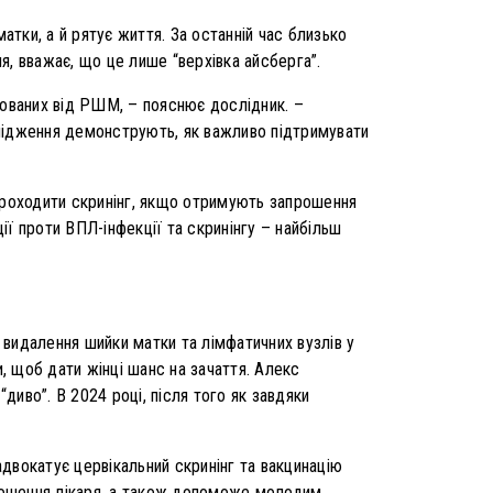
тки, а й рятує життя. За останній час близько
я, вважає, що це лише “верхівка айсберга”.
тованих від РШМ, – пояснює дослідник. –
слідження демонструють, як важливо підтримувати
 проходити скринінг, якщо отримують запрошення
ції проти ВПЛ-інфекції та скринінгу – найбільш
о видалення шийки матки та лімфатичних вузлів у
и, щоб дати жінці шанс на зачаття. Алекс
диво”. В 2024 році, після того як завдяки
адвокатує цервікальний скринінг та вакцинацію
прошення лікаря, а також допоможе молодим