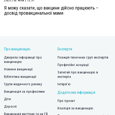
2023 | 02 Жов | 12:31
Я можу сказати, що вакцини дійсно працюють –
досвід провакцинальної мами
Про вакцинацію
Експерти
Джерела інформації про
Позиція технічних груп експертів
вакцинацію
Професійні асоціації
Новини вакцинації
Запитай про вакцинацію в
Бібліотека вакцинації
експерта
Групи медичного ризику
Інтерв’ю
Вакцинація за професіями
Додаткова інформація
Діти
Про проєкт
Дорослі
Коаліція за вакцинацію
Вакцинація вагітних та на ГВ