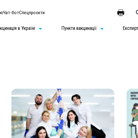
ію
Чат-бот
Спецпроєкти
кцинація в Україні
Пункти вакцинації
Експер