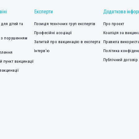
аїні
Експерти
Додаткова інфор
для дітей та
Позиція технічних груп експертів
Про проєкт
Професійні асоціації
Коаліція за вакцин
 з порушенням
Запитай про вакцинацію в експерта
Правила використа
Інтерв’ю
Політика конфіден
плення
Публічний договір
 пункт вакцинації
вакцинації