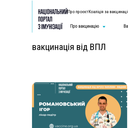
Про проєкт
Коаліція за вакцинац
Про вакцинацію
Ва
вакцинація від ВПЛ