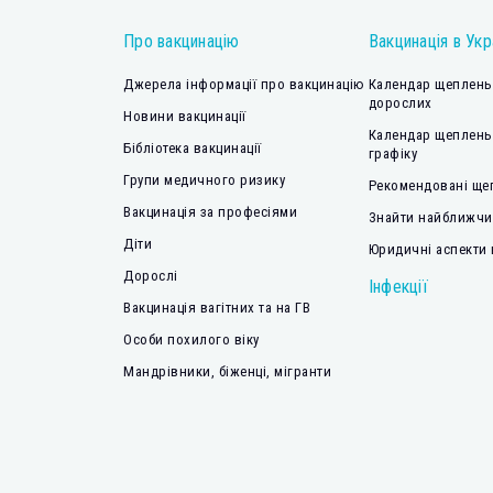
Про вакцинацію
Вакцинація в Укр
Джерела інформації про вакцинацію
Календар щеплень 
дорослих
Новини вакцинації
Календар щеплень
Бібліотека вакцинації
графіку
Групи медичного ризику
Рекомендовані ще
Вакцинація за професіями
Знайти найближчий
Діти
Юридичні аспекти 
Дорослі
Інфекції
Вакцинація вагітних та на ГВ
Особи похилого віку
Мандрівники, біженці, мігранти