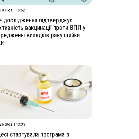
 19 Лют | 15:52
е дослідження підтверджує
тивність вакцинації проти ВПЛ у
редженні випадків раку шийки
ки
 26 Жов | 13:39
есі стартувала програма з