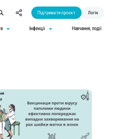
Підтримати проєкт
Логін
ти
Інфекції
Навчання, події