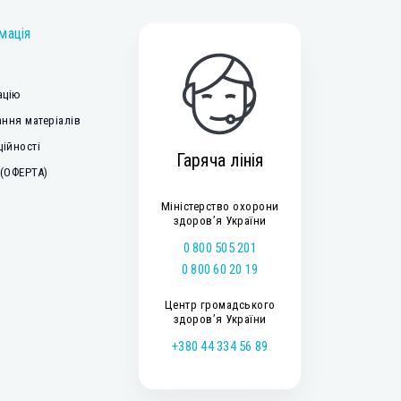
мація
ацію
ння матеріалів
ційності
Гаряча лінія
 (ОФЕРТА)
Міністерство охорони
здоров’я України
0 800 505 201
0 800 60 20 19
Центр громадського
здоров’я України
+380 44 334 56 89