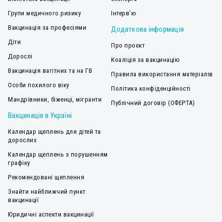
Групи медичного ризику
Інтерв’ю
Вакцинація за професіями
Додаткова інформація
Діти
Про проєкт
Дорослі
Коаліція за вакцинацію
Вакцинація вагітних та на ГВ
Правила використання матеріалів
Особи похилого віку
Політика конфіденційності
Мандрівники, біженці, мігранти
Публічний договір (ОФЕРТА)
Вакцинація в Україні
Календар щеплень для дітей та
дорослих
Календар щеплень з порушенням
графіку
Рекомендовані щеплення
Знайти найближчий пункт
вакцинації
Юридичні аспекти вакцинації