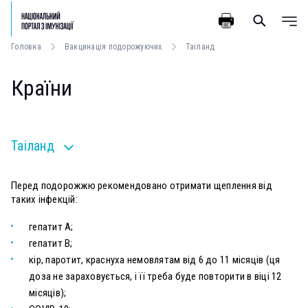
Головна
Вакцинація подорожуючих
Таіланд
Країни
Таіланд
Перед подорожжю рекомендовано отримати щеплення від
таких інфекцій:
гепатит А;
гепатит В;
кір, паротит, краснуха немовлятам від 6 до 11 місяців (ця
доза не зараховується, і її треба буде повторити в віці 12
місяців);