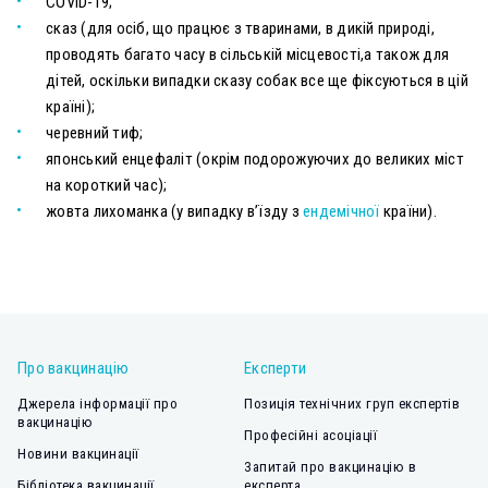
COVID-19;
сказ (для осіб, що працює з тваринами, в дикій природі,
проводять багато часу в сільській місцевості,а також для
дітей, оскільки випадки сказу собак все ще фіксуються в цій
країні);
черевний тиф;
японський енцефаліт (окрім подорожуючих до великих міст
на короткий час);
жовта лихоманка (у випадку в’їзду з
ендемічної
країни).
Про вакцинацію
Експерти
Джерела інформації про
Позиція технічних груп експертів
вакцинацію
Професійні асоціації
Новини вакцинації
Запитай про вакцинацію в
Бібліотека вакцинації
експерта