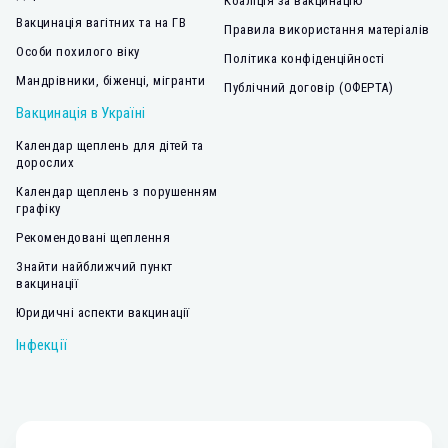
Коаліція за вакцинацію
Вакцинація вагітних та на ГВ
Правила використання матеріалів
Особи похилого віку
Політика конфіденційності
Мандрівники, біженці, мігранти
Публічний договір (ОФЕРТА)
Вакцинація в Україні
Календар щеплень для дітей та
дорослих
Календар щеплень з порушенням
графіку
Рекомендовані щеплення
Знайти найближчий пункт
вакцинації
Юридичні аспекти вакцинації
Інфекції