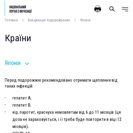
Головна
Вакцинація подорожуючих
Японія
Країни
Японія
Перед подорожжю рекомендовано отримати щеплення від
таких інфекцій:
гепатит А;
гепатит В;
кір, паротит, краснуха немовлятам від 6 до 11 місяців (ця
доза не зараховується, і її треба буде повторити в віці 12
місяців);