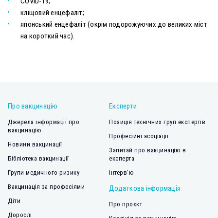
COVID-19;
кліщовий енцефаліт
;
японський енцефаліт (окрім подорожуючих до великих міст
на короткий час).
Про вакцинацію
Експерти
Джерела інформації про
Позиція технічних груп експертів
вакцинацію
Професійні асоціації
Новини вакцинації
Запитай про вакцинацію в
Бібліотека вакцинації
експерта
Групи медичного ризику
Інтерв’ю
Вакцинація за професіями
Додаткова інформація
Діти
Про проєкт
Дорослі