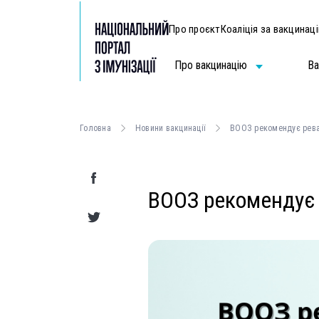
Про проєкт
Коаліція за вакцинац
Про вакцинацію
Ва
Головна
Новини вакцинації
ВООЗ рекомендує ревак
ВООЗ рекомендує р