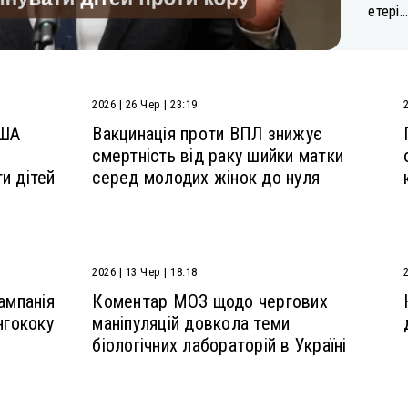
етері..
2026 | 26 Чер | 23:19
США
Вакцинація проти ВПЛ знижує
смертність від раку шийки матки
и дітей
серед молодих жінок до нуля
2026 | 13 Чер | 18:18
2
ампанія
Коментар МОЗ щодо чергових
нгококу
маніпуляцій довкола теми
біологічних лабораторій в Україні