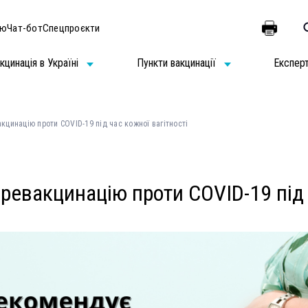
ію
Чат-бот
Спецпроєкти
кцинація в Україні
Пункти вакцинації
Експер
цинацію проти COVID-19 під час кожної вагітності
евакцинацію проти COVID-19 під ч