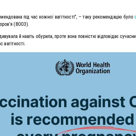
мендована під час кожної вагітності”, – таку рекомендацію було
оров’я (ВООЗ).
дивувала й навіть обурила, проте вона повністю відповідає сучас
с вагітності.