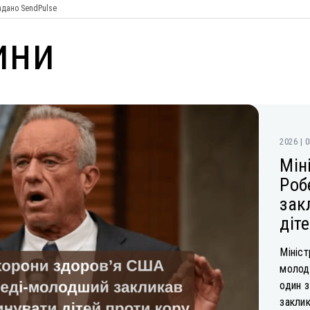
дано SendPulse
ини
2026 | 
Мін
Роб
зак
діт
Мініс
молод
один з
заклик