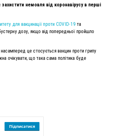
 захистити немовля від коронавірусу в перші
ритету для вакцинації проти COVID-19
та
бустерну дозу, якщо від попередньої пройшло
: насамперед це стосується вакцин проти грипу
жна очікувати, що така сама політика буде
Підписатися