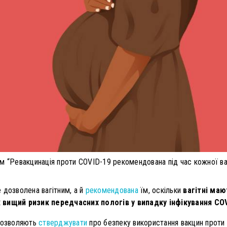
м “Ревакцинація проти COVID-19 рекомендована під час кожної ваг
 дозволена вагітним, а й
рекомендована
їм, оскільки
вагітні ма
 вищий ризик передчасних пологів у випадку інфікування COV
 дозволяють
стверджувати
про безпеку використання вакцин проти C