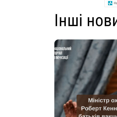
На
Інші нов
доньку через
кладнення кору
орією ділиться
 Фінклштейн-Паркер.
ммалі, померла від
ня кору – підгострого
аліту. Еммалі Меделін