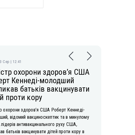
03 Сер | 12:41
істр охорони здоров’я США
ерт Кеннеді-молодший
ликав батьків вакцинувати
ей проти кору
тр охорони здоров’я США Роберт Кеннеді-
ший, відомий вакциноскептик та в минулому
 лідерів антивакцинального руху США,
ав батьків вакцинувати дітей проти кору в