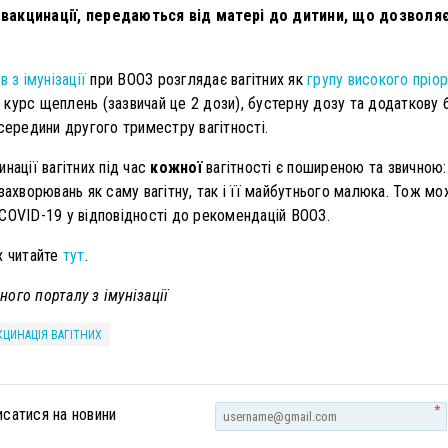
 вакцинації, передаються від матері до дитини, що дозволяє
 з імунізації
при ВООЗ розглядає вагітних як
групу високого пріо
курс щеплень (зазвичай це 2 дози), бустерну дозу та додаткову 
середини другого триместру вагітності.
инації вагітних під час
кожної
вагітності є поширеною та звичною
захворювань як саму вагітну, так і її майбутнього малюка. Тож мо
COVID-19 у відповідності до рекомендацій ВООЗ.
х читайте
тут
.
ого порталу з імунізації
КЦИНАЦІЯ ВАГІТНИХ
*
исатися на новини