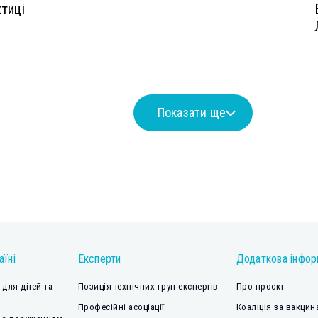
тиці
Показати ще
аїні
Експерти
Додаткова інфор
для дітей та
Позиція технічних груп експертів
Про проєкт
Професійні асоціації
Коаліція за вакцин