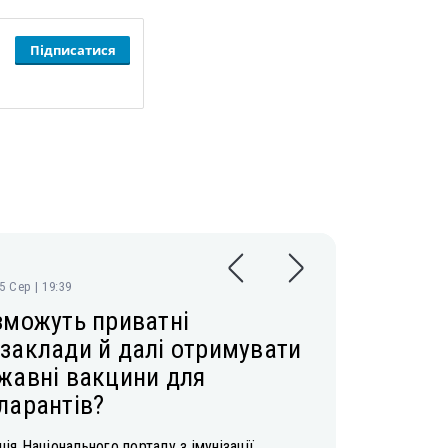
Підписатися
05 Сер | 19:39
зможуть приватні
заклади й далі отримувати
жавні вакцини для
ларантів?
ія Національного порталу з імунізації