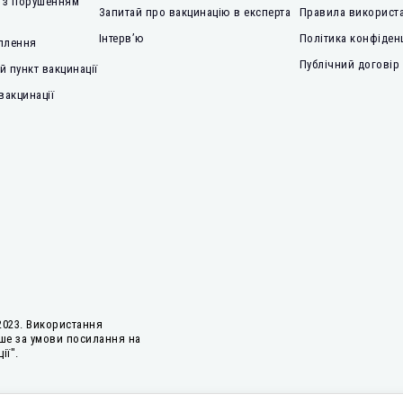
 з порушенням
Запитай про вакцинацію в експерта
Правила використа
Інтерв’ю
Політика конфіден
плення
Публічний договір
 пункт вакцинації
вакцинації
2023. Використання
ше за умови посилання на
ії".