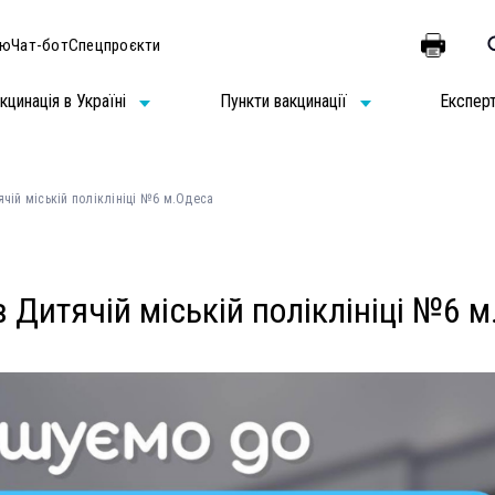
ію
Чат-бот
Спецпроєкти
кцинація в Україні
Пункти вакцинації
Експер
ячій міській поліклініці №6 м.Одеса
в Дитячій міській поліклініці №6 