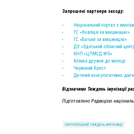
Запрошені партнери заходу:
Національний портал з імуніза
ГС «Коаліція за вакцинацію»
ГС «Батьки за вакцинацію»
ДУ «Одеський обласний центр
КНП «ЦПМСД №3»
Клініка дружня до молоді
Червоний Хрест
Дитячий консультативно-діагн
Відзначимо Тиждень імунізації ра
Підготовлено Редакцією національн
ЄВРОПЕЙСЬКИЙ ТИЖДЕНЬ ІМУНІЗАЦІЇ