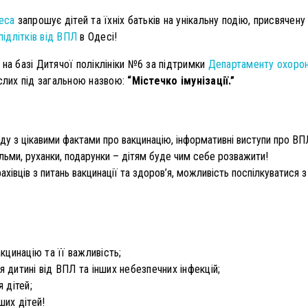
еса
запрошує дітей та їхніх батьків на унікальну подію, присвячен
підлітків від ВПЛ
в Одесі!
на базі Дитячої поліклініки №6 за підтримки
Департаменту охорон
слих під загальною назвою:
“Містечко імунізації.”
ду з цікавими фактами про вакцинацію, інформативні виступи про ВПЛ
ьми, руханки, подарунки – дітям буде чим себе розважити!
ахівців з питань вакцинації та здоров’я, можливість поспілкуватися 
кцинацію та її важливість;
дитині від ВПЛ та інших небезпечних інфекцій;
 дітей;
ших дітей!