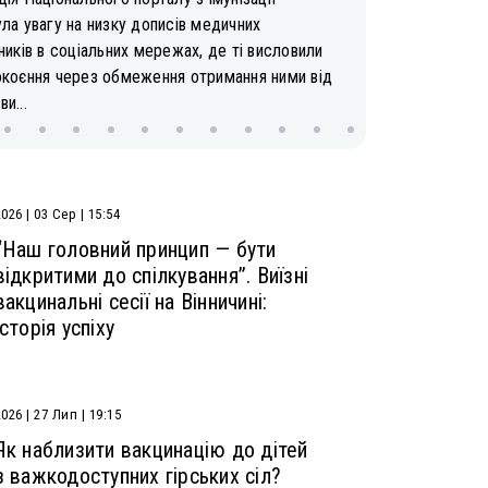
ла увагу на низку дописів медичних
ників в соціальних мережах, де ті висловили
окоєння через обмеження отримання ними від
и...
2026 | 03 Сер | 15:54
“Наш головний принцип — бути
відкритими до спілкування”. Виїзні
вакцинальні сесії на Вінничині:
історія успіху
2026 | 27 Лип | 19:15
Як наблизити вакцинацію до дітей
з важкодоступних гірських сіл?