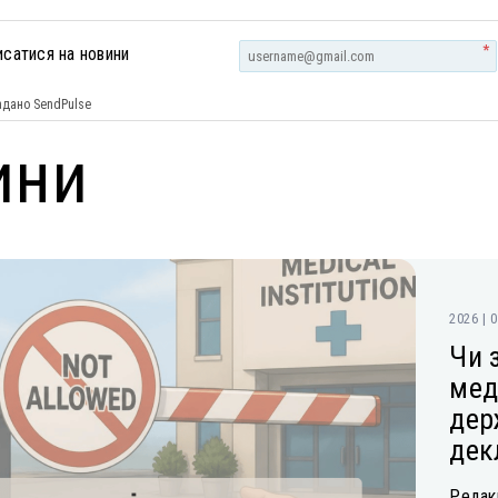
*
исатися на новини
дано SendPulse
ини
2026 | 
Чи 
мед
дер
дек
Редакц