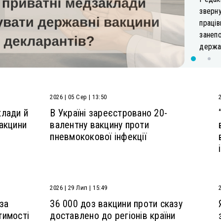
зверну
праців
занеп
держав
2026 | 05 Сер | 13:50
клади й
В Україні зареєстровано 20-
акцини
валентну вакцину проти
пневмококової інфекції
2026 | 29 Лип | 15:49
 за
36 000 доз вакцини проти сказу
тимості
доставлено до регіонів країни