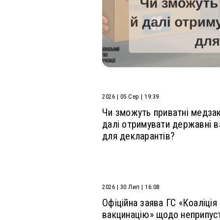
ь 10: до графіку...
2026 | 05 Сер | 19:39
Чи зможуть приватні медза
далі отримувати державні в
для декларантів?
2026 | 30 Лип | 16:08
Офіційна заява ГС «Коаліція
вакцинацію» щодо неприпус