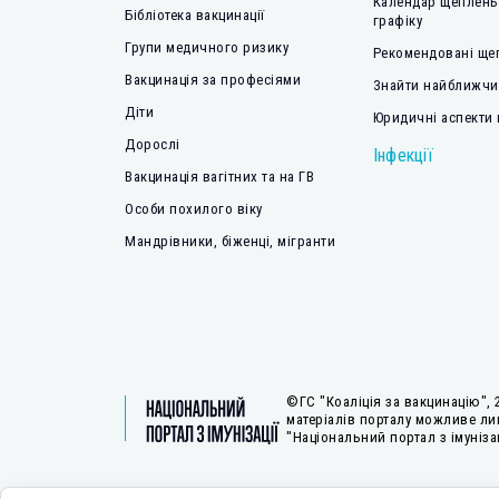
Календар щеплень
Бібліотека вакцинації
графіку
Групи медичного ризику
Рекомендовані ще
Вакцинація за професіями
Знайти найближчий
Діти
Юридичні аспекти 
Дорослі
Інфекції
Вакцинація вагітних та на ГВ
Особи похилого віку
Мандрівники, біженці, мігранти
©ГС "Коаліція за вакцинацію", 
матеріалів порталу можливе ли
"Національний портал з імунізац