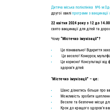
Дитяча міська поліклініка №6 м.Од
другої хвилі
програми з вакцинації 
22 квітня 2024 року з 12 до 14.00
свято вакцинації для дітей та доро
Чому
“Містечко імунізації”?
Це пізнавально! Відкриття захо
Це весело! Конкурси, мультфіл
Це корисно! Консультації від ф
здоров’я дітей.
“
Містечко імунізації” – це:
Шанс дізнатись більше про ва
Можливість зробити щеплення 
Веселе та безпечне місце для
Крок до кращого здоров’я ва