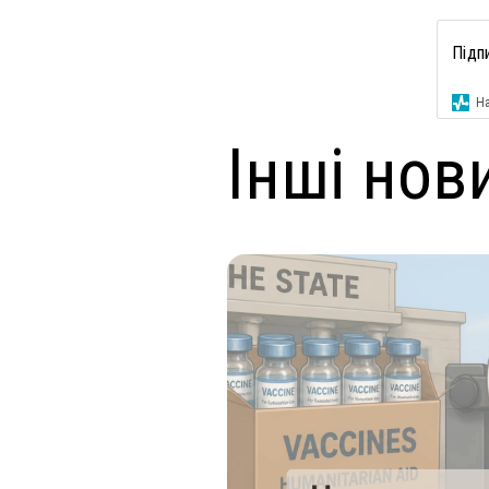
Підп
На
Інші нов
ендар
ключові зміни
 оновлений Національний
мували для вас основні
ередбачає захист проти 11