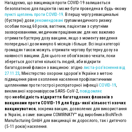
Нагадуємо, що вакцинація проти COVID-19 залишається
безоплатною для пацієнтів і може бути проведена в будь-якому
пункті щеплень проти COVID-19
. В першу чергу ревакцинальні
(бустерні) дози
рекомендовані
групам медичного ризику:
особам понад 60 років, вагітним, пацієнтам з супутніми
захворюваннями, медичним працівникам: для них важливо
отримати бустерну дозу вакцини, якщо з моменту введення
попередньої дози минуло 6 місяців і більше. Всі інші категорії
громадян також можуть отримати чергову бустерну дозу за
наявності вакцини. Для цього не обов’язково чекати, поки
збереться достатня кількість людей, аби відкрити
багатодозний флакон з вакциною: згідно
листа-роз’яснення від
27.11.23
, Міністерство охорони здоров’я України з метою
підвищення рівня охоплення населення профілактичними
щепленнями проти гострої респіраторної інфекції
COVID-19
,
викликаної коронавірусом SARS-CoV-2,
повідомляє
про
необхідність відкриття багатодозних флаконів з
вакцинами проти COVID-19 для будь-якої кількості охочих
вакцинуватися
, зокрема вакцин, дозволених для використання
в Україні, а саме: вакцини COMIRNATY™ від виробника BioNTech
Manufacturing GmbH для вакцинації як дорослого, так і дитячого
(5-11 років) населення.