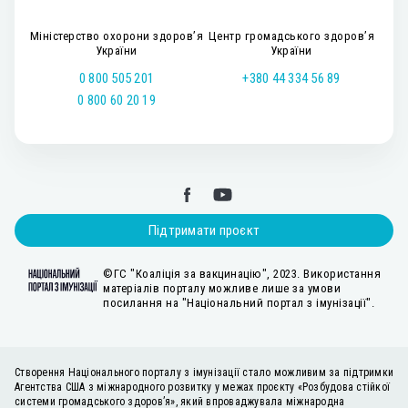
Міністерство охорони здоров’я
Центр громадського здоров’я
України
України
0 800 505 201
+380 44 334 56 89
0 800 60 20 19
Підтримати проєкт
©ГС "Коаліція за вакцинацію", 2023. Використання
матеріалів порталу можливе лише за умови
посилання на "Національний портал з імунізації".
Створення Національного порталу з імунізації стало можливим за підтримки
Агентства США з міжнародного розвитку у межах проєкту «Розбудова стійкої
системи громадського здоров’я», який впроваджувала міжнародна