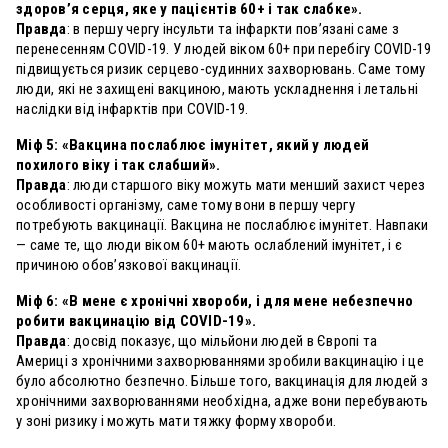
здоров’я серця, яке у пацієнтів 60+ і так слабке».
Правда
: в першу чергу інсульти та інфаркти пов’язані саме з
перенесенням COVID-19. У людей віком 60+ при перебігу COVID-19
підвищується ризик серцево-судинних захворювань. Саме тому
люди, які не захищені вакциною, мають ускладнення і летальні
наслідки від інфарктів при COVID-19.
Міф 5: «Вакцина послаблює імунітет, який у людей
похилого віку і так слабший».
Правда
: люди старшого віку можуть мати менший захист через
особливості організму, саме тому вони в першу чергу
потребують вакцинації. Вакцина не послаблює імунітет. Навпаки
— саме те, що люди віком 60+ мають ослаблений імунітет, і є
причиною обов’язкової вакцинації.
Міф 6: «В мене є хронічні хвороби, і для мене небезпечно
робити вакцинацію від COVID-19».
Правда
: досвід показує, що мільйони людей в Європі та
Америці з хронічними захворюваннями зробили вакцинацію і це
було абсолютно безпечно. Більше того, вакцинація для людей з
хронічними захворюваннями необхідна, адже вони перебувають
у зоні ризику і можуть мати тяжку форму хвороби.