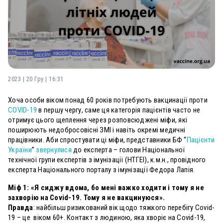
2023 | 20 Гру | 16:31
Хоча особи віком понад 60 років потребують вакцинації проти
COVID-19
в першу чергу, саме ця категорія пацієнтів часто не
отримує цього щеплення через розповсюджені міфи, які
поширюють недобросовісні ЗМІ і навіть окремі медичні
працівники. Аби спростувати ці міфи, представники БФ “
Пацієнти
України
”
звернулися
до експерта – голови Національної
технічної групи експертів з імунізації (НТГЕІ), к.м.н., провідного
експерта Національного порталу з імунізації Федора Лапія.
Міф 1: «Я сиджу вдома, бо мені важко ходити і тому я не
захворію на Covid-19. Тому я не вакцинуюся».
Правда
: найбільш ризикований вік щодо тяжкого перебігу Covid-
19 – це віком 60+. Контакт з людиною, яка хворіє на Covid-19,