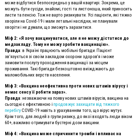
може відбутися безпосередньо у вашій квартирі. Зокрема, це
можуть бути сусіди, знайомі, гості та листоноша, який приносить
листи та пенсію. Тож не варто ризикувати. Усі пацієнти, які тяжко
хворіли на Covid-19 і мали летальні наслідки, не планували
хворіти і не думали, що зможуть заразитися.
Міф 2: «Я хочу вакцинуватися, але я не можу дістатися до
медзакладу. Тому не можу зробити вакцинацію».
Правда
: в Україні працюють мобільні бригади. Пацієнт
зв’язується зі своїм закладом охорони здоров’я і може
замовити послугу проходження вакцинації за місцем
проживання. Такі бригади безкоштовно виїжджають до
маломобільних верств населення.
Міф 3: «Вакцина неефективна проти нових штамів вірусу і
немає сенсу її робити зараз».
Правда
: незважаючи на появу нових штамів вірусів, вакцина на
сьогодні є ефективною і
продовжує захищати від тяжкого
перебігу
COVID-19 навіть з урахуванням того, що вірус мутує.
Крім того, для людей з групи ризику, до якої входять люди віком
60+, важливо отримувати бустерні дози вакцини.
Міф 4: «Вакцина може спричинити тромби і впливає на