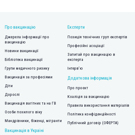
Про вакцинацію
Експерти
Джерела інформації про
Позиція технічних груп експертів
вакцинацію
Професійні асоціації
Новини вакцинації
Запитай про вакцинацію в
Бібліотека вакцинації
експерта
Групи медичного ризику
Інтерв’ю
Вакцинація за професіями
Додаткова інформація
Діти
Про проєкт
Дорослі
Коаліція за вакцинацію
Вакцинація вагітних та на ГВ
Правила використання матеріалів
Особи похилого віку
Політика конфіденційності
Мандрівники, біженці, мігранти
Публічний договір (ОФЕРТА)
Вакцинація в Україні