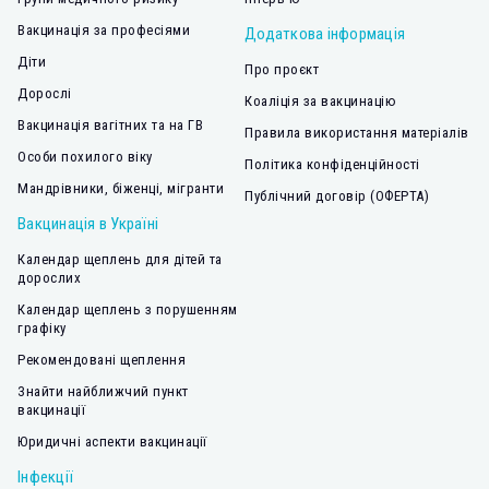
Вакцинація за професіями
Додаткова інформація
Діти
Про проєкт
Дорослі
Коаліція за вакцинацію
Вакцинація вагітних та на ГВ
Правила використання матеріалів
Особи похилого віку
Політика конфіденційності
Мандрівники, біженці, мігранти
Публічний договір (ОФЕРТА)
Вакцинація в Україні
Календар щеплень для дітей та
дорослих
Календар щеплень з порушенням
графіку
Рекомендовані щеплення
Знайти найближчий пункт
вакцинації
Юридичні аспекти вакцинації
Інфекції