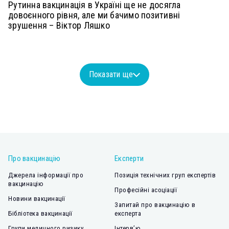
Рутинна вакцинація в Україні ще не досягла
довоєнного рівня, але ми бачимо позитивні
зрушення – Віктор Ляшко
Показати ще
Про вакцинацію
Експерти
Джерела інформації про
Позиція технічних груп експертів
вакцинацію
Професійні асоціації
Новини вакцинації
Запитай про вакцинацію в
Бібліотека вакцинації
експерта
Групи медичного ризику
Інтерв’ю