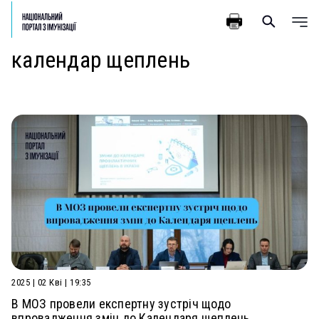
календар щеплень
2025 | 02 Кві | 19:35
В МОЗ провели експертну зустріч щодо
впровадження змін до Календаря щеплень